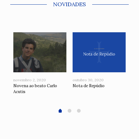
NOVIDADES
novembro 2, 2020
outubro 30, 2020
jun
 a
Novena ao beato Carlo
Nota de Repúdio
Nov
Acutis
Cor