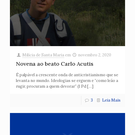
Milícia de Santa Maria
em
novembro 2, 2020
Novena ao beato Carlo Acutis
É palpável a crescente onda de anticristianismo que se
levanta no mundo. Ideologias se erguem e “como leão a
rugir, procuram a quem devorar” (1 Pd
[…]
3
Leia Mais